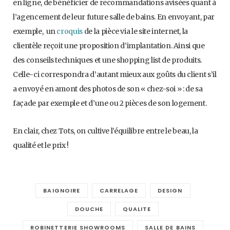
en ligne, de bénéficier de recommandations avisées quant à
l’agencement de leur future salle de bains. En envoyant, par
exemple, un
croquis
de la pièce via le site internet, la
clientèle reçoit une proposition d’implantation. Ainsi que
des conseils techniques et une shopping list de produits.
Celle-ci correspondra d’autant mieux aux goûts du client s’il
a envoyé en amont des photos de son « chez-soi » : de sa
façade par exemple et d’une ou 2 pièces de son logement.
En clair, chez Tots, on cultive l’équilibre entre le beau, la
qualité et le prix !
BAIGNOIRE
CARRELAGE
DESIGN
DOUCHE
QUALITE
ROBINETTERIE SHOWROOMS
SALLE DE BAINS