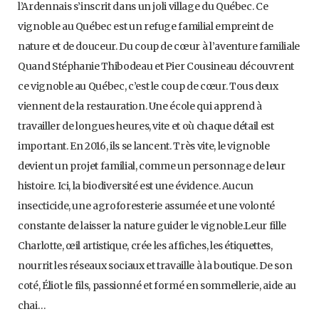
l’Ardennais s’inscrit dans un joli village du Québec. Ce
vignoble au Québec est un refuge familial empreint de
nature et de douceur. Du coup de cœur à l’aventure familiale
Quand Stéphanie Thibodeau et Pier Cousineau découvrent
ce vignoble au Québec, c’est le coup de cœur. Tous deux
viennent de la restauration. Une école qui apprend à
travailler de longues heures, vite et où chaque détail est
important. En 2016, ils se lancent. Très vite, le vignoble
devient un projet familial, comme un personnage de leur
histoire. Ici, la biodiversité est une évidence. Aucun
insecticide, une agroforesterie assumée et une volonté
constante de laisser la nature guider le vignoble.Leur fille
Charlotte, œil artistique, crée les affiches, les étiquettes,
nourrit les réseaux sociaux et travaille à la boutique. De son
coté, Éliot le fils, passionné et formé en sommellerie, aide au
chai…