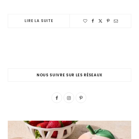
LIRE LA SUITE
NOUS SUIVRE SUR LES RÉSEAUX
F
I
P
a
n
i
c
s
n
e
t
t