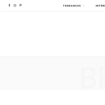
F
I
P
TENDANCES
INTÉR
a
n
i
c
s
n
e
t
t
b
a
e
B
o
g
r
o
r
e
k
a
s
m
t