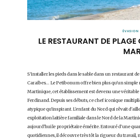
ÉVASION
LE RESTAURANT DE PLAGE Q
MAR
S’installer les pieds dans le sable dans un restaurant d
Caraïbes… Le Petibonum offre bien plus qu’un simple 
Martinique, cet établissement est devenu une véritable in
Ferdinand. Depuis ses débuts, ce chef iconique multiplie
atypique qu’inspirant. L’enfant du Nord qui rêvait d’ai
exploitation laitière familiale dans le Nord de la Martin
aujourd’hui le propriétaire émérite. Entouré d’une quar
quotidiennes, il découvre très tôt la rigueur du travail,