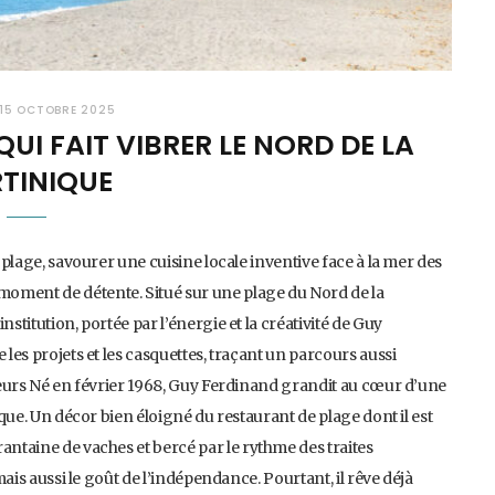
15 OCTOBRE 2025
UI FAIT VIBRER LE NORD DE LA
TINIQUE
e plage, savourer une cuisine locale inventive face à la mer des
moment de détente. Situé sur une plage du Nord de la
stitution, portée par l’énergie et la créativité de Guy
 les projets et les casquettes, traçant un parcours aussi
lleurs Né en février 1968, Guy Ferdinand grandit au cœur d’une
ique. Un décor bien éloigné du restaurant de plage dont il est
antaine de vaches et bercé par le rythme des traites
 mais aussi le goût de l’indépendance. Pourtant, il rêve déjà