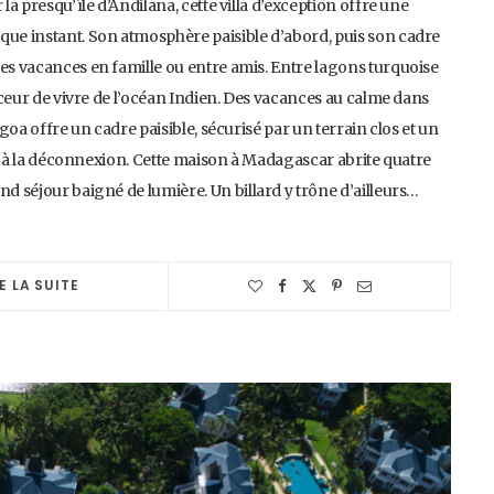
la presqu’île d’Andilana, cette villa d’exception offre une
que instant. Son atmosphère paisible d’abord, puis son cadre
des vacances en famille ou entre amis. Entre lagons turquoise
ouceur de vivre de l’océan Indien. Des vacances au calme dans
ngoa offre un cadre paisible, sécurisé par un terrain clos et un
ite à la déconnexion. Cette maison à Madagascar abrite quatre
nd séjour baigné de lumière. Un billard y trône d’ailleurs…
E LA SUITE