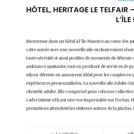
ÉVASION
HÔTEL, HERITAGE LE TELFAIR
L’ÎL
Bienvenue dans un hôtel à l’île Maurice au cœur des p
cette année avec une nouvelle aile exclusivement réserv
toute sérénité et ainsi profiter de moments de détente
ambiance apaisante, tout en profitant de services de pre
séjour détente en amoureux Idéal pour les couples en quê
expériences personnalisées. Sa nouvelle aile Adults O
clientèle adulte. Elle comprend pour cela une collectio
cadre intime offrant une vue imprenable sur l’océan. H
prestations attendent les visiteurs autour de la piscine
LIR
by
La rédaction