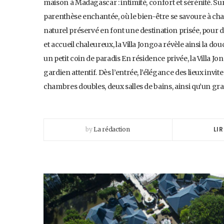
maison à Madagascar : intimité, confort et sérénité. Sur 
parenthèse enchantée, où le bien-être se savoure à cha
naturel préservé en font une destination prisée, pour 
et accueil chaleureux, la Villa Jongoa révèle ainsi la d
un petit coin de paradis En résidence privée, la Villa Jo
gardien attentif. Dès l’entrée, l’élégance des lieux inv
chambres doubles, deux salles de bains, ainsi qu’un gra
LIR
by
La rédaction