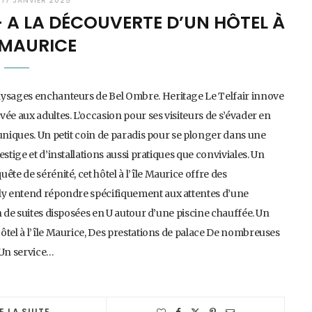
17 JANVIER 2025
 – A LA DÉCOUVERTE D’UN HÔTEL À
E MAURICE
aysages enchanteurs de Bel Ombre. Heritage Le Telfair innove
ée aux adultes. L’occasion pour ses visiteurs de s’évader en
 uniques. Un petit coin de paradis pour se plonger dans une
stige et d’installations aussi pratiques que conviviales. Un
te de sérénité, cet hôtel à l’île Maurice offre des
nly entend répondre spécifiquement aux attentes d’une
n de suites disposées en U autour d’une piscine chauffée. Un
ôtel à l’île Maurice, Des prestations de palace De nombreuses
. Un service…
E LA SUITE