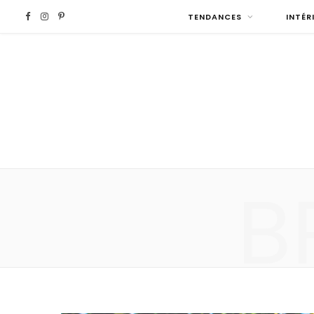
F
I
P
TENDANCES
INTÉR
a
n
i
c
s
n
e
t
t
b
a
e
B
o
g
r
o
r
e
k
a
s
m
t