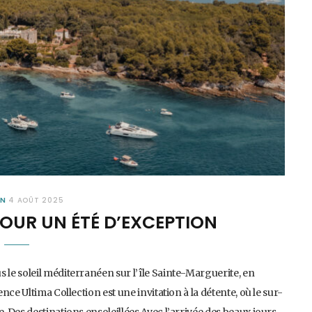
ON
4 AOÛT 2025
POUR UN ÉTÉ D’EXCEPTION
le soleil méditerranéen sur l’île Sainte-Marguerite, en
ce Ultima Collection est une invitation à la détente, où le sur-