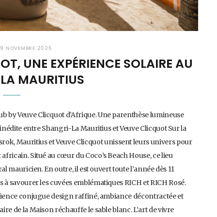
19 NOVEMBRE 2025
OT, UNE EXPÉRIENCE SOLAIRE AU
LA MAURITIUS
lub by Veuve Clicquot d’Afrique. Une parenthèse lumineuse
n inédite entre Shangri-La Mauritius et Veuve Clicquot Sur la
rok, Mauritius et Veuve Clicquot unissent leurs univers pour
 africain. Situé au cœur du Coco’s Beach House, ce lieu
ral mauricien. En outre, il est ouvert toute l’année dès 11
eurs à savourer les cuvées emblématiques RICH et RICH Rosé.
périence conjugue design raffiné, ambiance décontractée et
ire de la Maison réchauffe le sable blanc. L’art de vivre