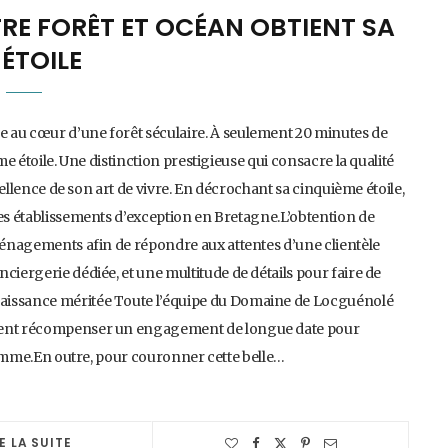
RE FORÊT ET OCÉAN OBTIENT SA
 ÉTOILE
 au cœur d’une forêt séculaire. À seulement 20 minutes de
me étoile. Une distinction prestigieuse qui consacre la qualité
xcellence de son art de vivre. En décrochant sa cinquième étoile,
des établissements d’exception en Bretagne.L’obtention de
aménagements afin de répondre aux attentes d’une clientèle
ciergerie dédiée, et une multitude de détails pour faire de
naissance méritée Toute l’équipe du Domaine de Locguénolé
vient récompenser un engagement de longue date pour
e gamme.En outre, pour couronner cette belle…
E LA SUITE