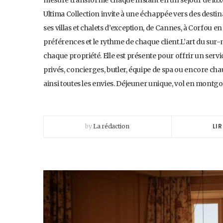
mesure transforme chaque instant en un séjour de luxe. 
Ultima Collection invite à une échappée vers des destin
ses villas et chalets d’exception, de Cannes, à Corfou e
préférences et le rythme de chaque client.L’art du sur
chaque propriété. Elle est présente pour offrir un serv
privés, concierges, butler, équipe de spa ou encore chauf
ainsi toutes les envies. Déjeuner unique, vol en montg
LIR
by
La rédaction