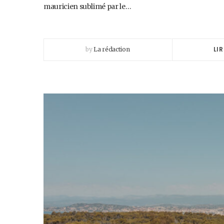
mauricien sublimé par le…
LIR
by
La rédaction