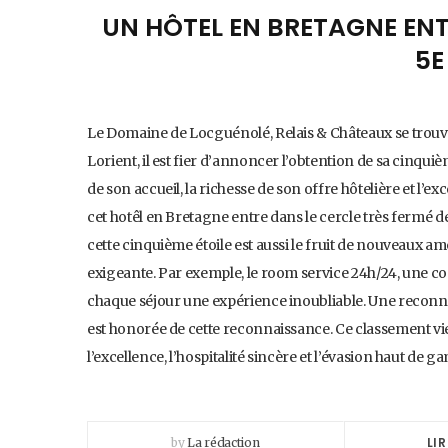
UN HÔTEL EN BRETAGNE ENT
5E
Le Domaine de Locguénolé, Relais & Châteaux se trouve
Lorient, il est fier d’annoncer l’obtention de sa cinquiè
de son accueil, la richesse de son offre hôtelière et l’e
cet hotêl en Bretagne entre dans le cercle très fermé 
cette cinquième étoile est aussi le fruit de nouveaux 
exigeante. Par exemple, le room service 24h/24, une con
chaque séjour une expérience inoubliable. Une recon
est honorée de cette reconnaissance. Ce classement 
l’excellence, l’hospitalité sincère et l’évasion haut d
LIR
by
La rédaction