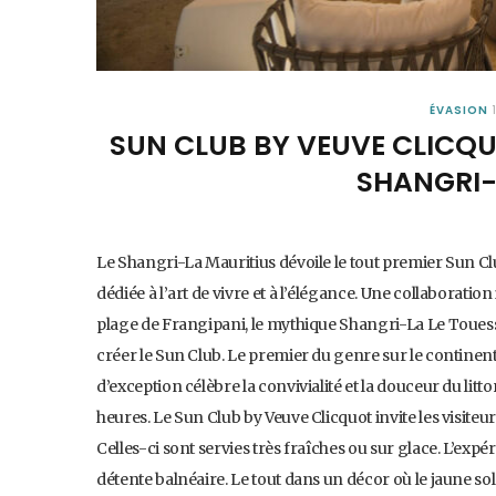
ÉVASION
SUN CLUB BY VEUVE CLICQU
SHANGRI-
Le Shangri-La Mauritius dévoile le tout premier Sun C
dédiée à l’art de vivre et à l’élégance. Une collaboratio
plage de Frangipani, le mythique Shangri-La Le Touess
créer le Sun Club. Le premier du genre sur le continent
d’exception célèbre la convivialité et la douceur du litto
heures. Le Sun Club by Veuve Clicquot invite les visit
Celles-ci sont servies très fraîches ou sur glace. L’ex
détente balnéaire. Le tout dans un décor où le jaune sola