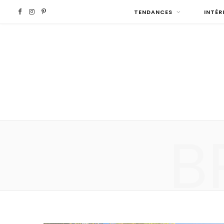
F
I
P
TENDANCES
INTÉR
a
n
i
c
s
n
e
t
t
b
a
e
B
o
g
r
o
r
e
k
a
s
m
t