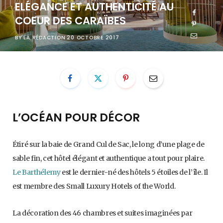
ELÉGANCE ET AUTHENTICITÉ AU
COEUR DES CARAÏBES
BY
LA RÉDACTION
20 OCTOBRE 2017
L’OCÉAN POUR DÉCOR
Étiré sur la baie de Grand Cul de Sac, le long d’une plage de
sable fin, cet hôtel élégant et authentique a tout pour plaire.
Le Barthélemy
est le dernier-né des hôtels 5 étoiles de l’île. Il
est membre des Small Luxury Hotels of the World.
La décoration des 46 chambres et suites imaginées par