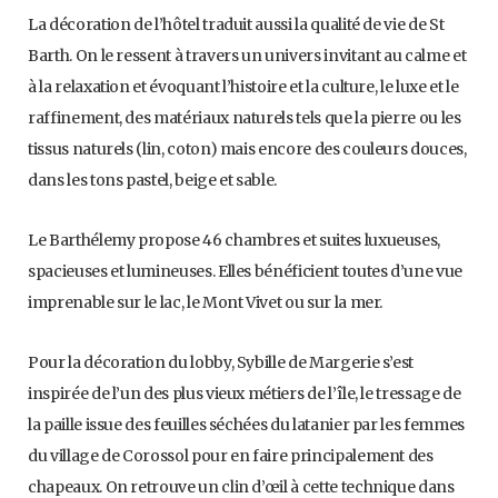
La décoration de l’hôtel traduit aussi la qualité de vie de St
Barth. On le ressent à travers un univers invitant au calme et
à la relaxation et évoquant l’histoire et la culture, le luxe et le
raffinement, des matériaux naturels tels que la pierre ou les
tissus naturels (lin, coton) mais encore des couleurs douces,
dans les tons pastel, beige et sable.
Le Barthélemy propose 46 chambres et suites luxueuses,
spacieuses et lumineuses. Elles bénéficient toutes d’une vue
imprenable sur le lac, le Mont Vivet ou sur la mer.
Pour la décoration du lobby, Sybille de Margerie s’est
inspirée de l’un des plus vieux métiers de l’île, le tressage de
la paille issue des feuilles séchées du latanier par les femmes
du village de Corossol pour en faire principalement des
chapeaux. On retrouve un clin d’œil à cette technique dans