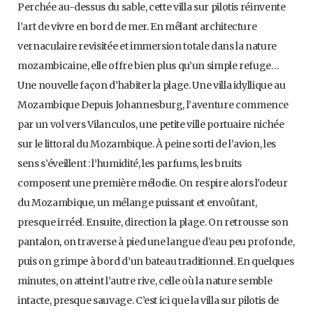
Perchée au-dessus du sable, cette villa sur pilotis réinvente
l’art de vivre en bord de mer. En mêlant architecture
vernaculaire revisitée et immersion totale dans la nature
mozambicaine, elle offre bien plus qu’un simple refuge…
Une nouvelle façon d’habiter la plage. Une villa idyllique au
Mozambique Depuis Johannesburg, l’aventure commence
par un vol vers Vilanculos, une petite ville portuaire nichée
sur le littoral du Mozambique. À peine sorti de l’avion, les
sens s’éveillent : l’humidité, les parfums, les bruits
composent une première mélodie. On respire alors l’odeur
du Mozambique, un mélange puissant et envoûtant,
presque irréel. Ensuite, direction la plage. On retrousse son
pantalon, on traverse à pied une langue d’eau peu profonde,
puis on grimpe à bord d’un bateau traditionnel. En quelques
minutes, on atteint l’autre rive, celle où la nature semble
intacte, presque sauvage. C’est ici que la villa sur pilotis de