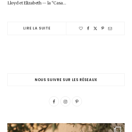
Lloyd et Elizabeth — la “Casa…
LIRE LA SUITE
NOUS SUIVRE SUR LES RÉSEAUX
F
I
P
a
n
i
c
s
n
e
t
t