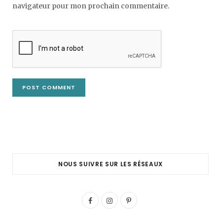
navigateur pour mon prochain commentaire.
NOUS SUIVRE SUR LES RÉSEAUX
F
I
P
a
n
i