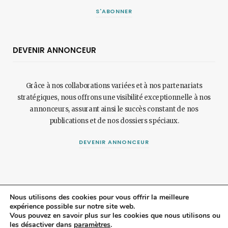
S'ABONNER
DEVENIR ANNONCEUR
Grâce à nos collaborations variées et à nos partenariats
stratégiques, nous offrons une visibilité exceptionnelle à nos
annonceurs, assurant ainsi le succès constant de nos
publications et de nos dossiers spéciaux.
DEVENIR ANNONCEUR
Nous utilisons des cookies pour vous offrir la meilleure
expérience possible sur notre site web.
© 2024 Maisonetjardinmagazine.fr.
Mentions légales
et
politique de
Vous pouvez en savoir plus sur les cookies que nous utilisons ou
les désactiver dans
paramètres
.
confidentialité
.