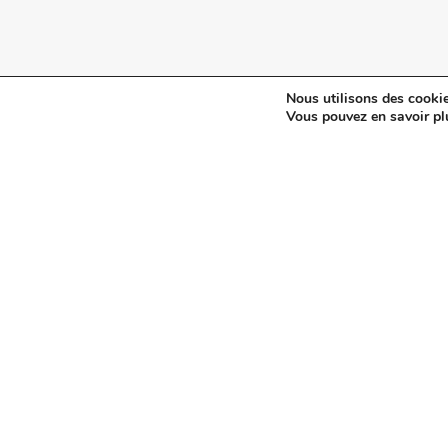
Nous utilisons des cookie
© 2024 Maisonetjardinmagazine.fr.
Mentions légales
et
pol
Vous pouvez en savoir pl