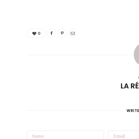
0
LA R
WRIT