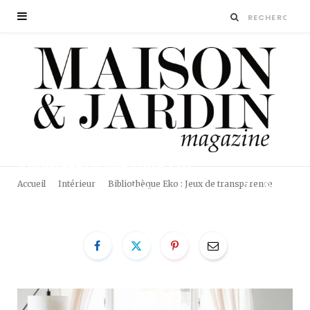
LIVING-ROOM-2569325
Accueil
Intérieur
Bibliothèque Eko : Jeux de transparence
BY
LA RÉDACTION
27 MARS 2019