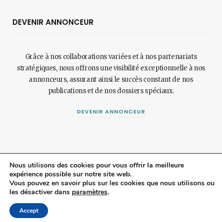
DEVENIR ANNONCEUR
Grâce à nos collaborations variées et à nos partenariats
stratégiques, nous offrons une visibilité exceptionnelle à nos
annonceurs, assurant ainsi le succès constant de nos
publications et de nos dossiers spéciaux.
DEVENIR ANNONCEUR
Nous utilisons des cookies pour vous offrir la meilleure
expérience possible sur notre site web.
© 2024 Maisonetjardinmagazine.fr.
Mentions légales
et
politique de
Vous pouvez en savoir plus sur les cookies que nous utilisons ou
les désactiver dans
paramètres
.
confidentialité
.
Top
Accept