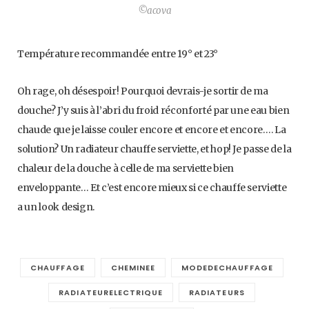
©acova
Température recommandée entre 19° et 23°
Oh rage, oh désespoir! Pourquoi devrais-je sortir de ma
douche? J’y suis à l’abri du froid réconforté par une eau bien
chaude que je laisse couler encore et encore et encore…. La
solution? Un radiateur chauffe serviette, et hop! Je passe de la
chaleur de la douche à celle de ma serviette bien
enveloppante… Et c’est encore mieux si ce chauffe serviette
a un look design.
CHAUFFAGE
CHEMINEE
MODEDECHAUFFAGE
RADIATEURELECTRIQUE
RADIATEURS