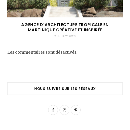
AGENCE D’ARCHITECTURE TROPICALE EN
MARTINIQUE CRÉATIVE ET INSPIRÉE
2 JUILLET 2026
Les commentaires sont désactivés.
NOUS SUIVRE SUR LES RÉSEAUX
F
I
P
a
n
i
c
s
n