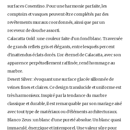
surfaces Cosentino. Pour une harmonie parfaite, les
comptoirs et vasques peuvent être complétés par des
revêtements muraux coordonnés, ainsi que par un
receveur de douche assorti.
Calacatta Gold : une couleur faite d’un fond blanc. Traversée
de grands reflets gris et élégants, entre lesquels percent
d’inattendus éclats dorés. L’or éternel de Calacatta, avec son
apparence perpétuellement raffinée, rend hommage au
marbre.
Desert Silver : évoquant une surface glacée sillonnée de
veines fines et claires. Ce design translucide et uniforme est
très harmonieux. Inspiré par la tendance du marbre
classique et durable, il est remarquable par son mariage aisé
avec tout type de matériaux ou d’éléments architecturaux.
Blanco Zeus : un blanc d’une pureté absolue. Un blanc quasi
immaculé, énergique et intemporel. Une valeur sûre pour