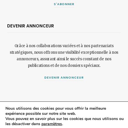
S'ABONNER
DEVENIR ANNONCEUR
Grâce à nos collaborations variées et à nos partenariats
stratégiques, nous offrons une visibilité exceptionnelle à nos
annonceurs, assurant ainsi le succès constant de nos
publications et de nos dossiers spéciaux.
DEVENIR ANNONCEUR
Nous utilisons des cookies pour vous offrir la meilleure
expérience possible sur notre site web.
© 2024 Maisonetjardinmagazine.fr.
Mentions légales
et
politique de
Vous pouvez en savoir plus sur les cookies que nous utilisons ou
les désactiver dans
paramètres
.
confidentialité
.