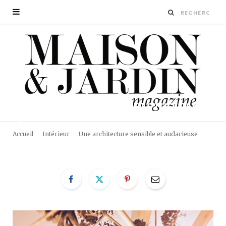
LUDOVIC
MARTIAL
PLANET
STUDIO
ANDUZE
2
Accueil
Intérieur
Une architecture sensible et audacieuse
BY
LA RÉDACTION
20 MARS 2024