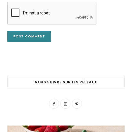
NOUS SUIVRE SUR LES RÉSEAUX
F
I
P
a
n
i
c
s
n