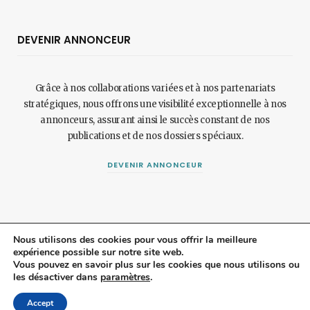
DEVENIR ANNONCEUR
Grâce à nos collaborations variées et à nos partenariats
stratégiques, nous offrons une visibilité exceptionnelle à nos
annonceurs, assurant ainsi le succès constant de nos
publications et de nos dossiers spéciaux.
DEVENIR ANNONCEUR
Nous utilisons des cookies pour vous offrir la meilleure
expérience possible sur notre site web.
© 2024 Maisonetjardinmagazine.fr.
Mentions légales
et
politique de
Vous pouvez en savoir plus sur les cookies que nous utilisons ou
les désactiver dans
paramètres
.
confidentialité
.
Top
Accept