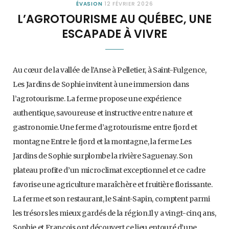
ÉVASION
12 FÉVRIER 2026
L’AGROTOURISME AU QUÉBEC, UNE
ESCAPADE À VIVRE
Au cœur de la vallée de l’Anse à Pelletier, à Saint-Fulgence,
Les Jardins de Sophie invitent à une immersion dans
l’agrotourisme. La ferme propose une expérience
authentique, savoureuse et instructive entre nature et
gastronomie. Une ferme d’agrotourisme entre fjord et
montagne Entre le fjord et la montagne, la ferme Les
Jardins de Sophie surplombe la rivière Saguenay. Son
plateau profite d’un microclimat exceptionnel et ce cadre
favorise une agriculture maraîchère et fruitière florissante.
La ferme et son restaurant, le Saint-Sapin, comptent parmi
les trésors les mieux gardés de la région.Il y a vingt-cinq ans,
Sophie et François ont découvert ce lieu entouré d’une