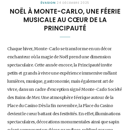
ÉVASION
24 DÉCEMBRE 2025
NOËL À MONTE-CARLO, UNE FÉERIE
MUSICALE AU CŒUR DE LA
PRINCIPAUTÉ
Chaque hiver, Monte-Carlo se transforme en un décor
enchanteur où la magie de Noël prend une dimension
spectaculaire. Cette année encore, la Principauté invite
petits et grands à vivre une expérience immersive mêlant
lumières, musique, gastronomie, mais également art de
vivre, dans un cadre d’exception signé Monte-Carlo Société
des Bains de Mer. Une atmosphère féerique autour de la
Place du Casino Dès la fin novembre, la Place du Casino
devient le cœur battant des festivités. En effet, illuminations
spectaculaires, décorations monumentales ainsi que sapin
géant composent un décor grandiose, sublimé par une