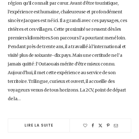
région qu’il connaît par cœur. Avant d’être touristique,
l’expérience est humaine, chaleureuse et profondément
sincère.Jacques est né ici. Il a grandi avec ces paysages, ces
rivières et ces villages. Cette proximité se ressent dès les
premiers kilomètres.Son parcours l’a pourtant mené loin.
Pendant près de trente ans, il a travaillé à l’international et
visité plus de soixante-dix pays. Mais une certitude ne l’a
jamais quitté : l’Outaouais mérite d’être mieux connu.
Aujourd’hui, il met cette expérience au service de son
territoire. Trilingue, curieux et ouvert, il accueille des
voyageurs venus de tous horizons. La 2CV, point de départ
de la…
LIRE LA SUITE