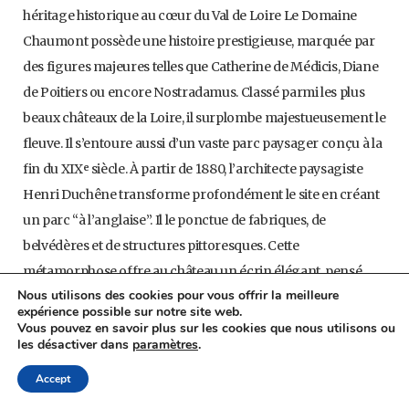
héritage historique au cœur du Val de Loire Le Domaine
Chaumont possède une histoire prestigieuse, marquée par
des figures majeures telles que Catherine de Médicis, Diane
de Poitiers ou encore Nostradamus. Classé parmi les plus
beaux châteaux de la Loire, il surplombe majestueusement le
fleuve. Il s’entoure aussi d’un vaste parc paysager conçu à la
fin du XIXᵉ siècle. À partir de 1880, l’architecte paysagiste
Henri Duchêne transforme profondément le site en créant
un parc “à l’anglaise”. Il le ponctue de fabriques, de
belvédères et de structures pittoresques. Cette
métamorphose offre au château un écrin élégant, pensé
Nous utilisons des cookies pour vous offrir la meilleure
pour sublimer l’architecture gothique et Renaissance du
expérience possible sur notre site web.
lieu. Un parc d’exception où nature et création s’entrelacent
Vous pouvez en savoir plus sur les cookies que nous utilisons ou
les désactiver dans
paramètres
.
Aujourd’hui, le domaine propose une expérience immersive
mêlant patrimoine, promenades…
Accept