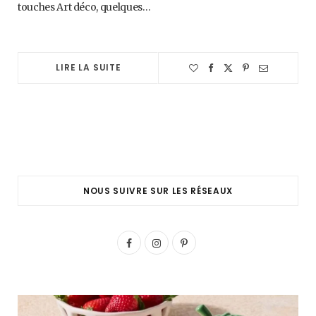
touches Art déco, quelques…
LIRE LA SUITE
NOUS SUIVRE SUR LES RÉSEAUX
F
I
P
a
n
i
c
s
n
e
t
t