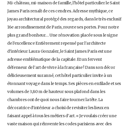
Mi-château, mi-maison de famille, l’hôtel particulier le Saint
James Paris renaît de ces cendres. Adresse mythique, ce
joyau architectural protégé des regards, dans le très exclusif
16e arrondissement de Paris, rouvre ses portes. Pour notre
plus grand bonheur… Une rénovation placée sous le signe
de l’excellence Entièrement repensé par l’architecte
d’intérieur Laura Gonzalez, le Saint James Paris est une
adresse emblématique de la capitale. Et un fervent
défenseur de l’art de vivre à la française ! Dans son décor
délicieusement suranné, cet hôtel particulier invite à un
étonnant voyage dans le temps. Ses pièces en enfilade et ses
volumes de 3,80 m de hauteur sous plafond dans les
chambres ont de quoi nous faire tourner la tête. La
décoratrice d’intérieur a choisi de revisiter les lieux en
faisant appel à tous les métiers d’art. « Je voulais créer une
vaste maison qui réinvente les codes parisiens avec des