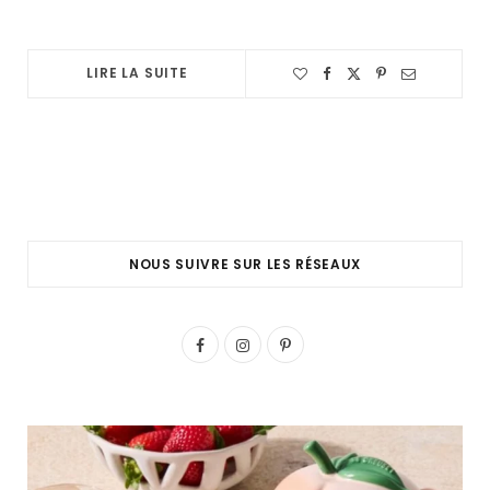
LIRE LA SUITE
NOUS SUIVRE SUR LES RÉSEAUX
F
I
P
a
n
i
c
s
n
e
t
t