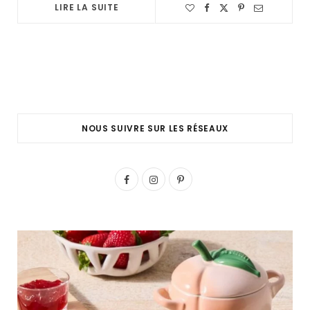
LIRE LA SUITE
NOUS SUIVRE SUR LES RÉSEAUX
F
I
P
a
n
i
c
s
n
e
t
t
b
a
e
o
g
r