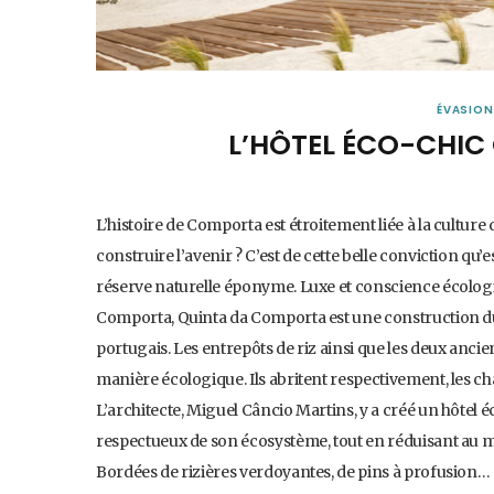
ÉVASIO
L’HÔTEL ÉCO-CHI
L’histoire de Comporta est étroitement liée à la culture
construire l’avenir ? C’est de cette belle conviction qu
réserve naturelle éponyme. Luxe et conscience écolo
Comporta, Quinta da Comporta est une construction durabl
portugais. Les entrepôts de riz ainsi que les deux ancie
manière écologique. Ils abritent respectivement, les cha
L’architecte, Miguel Câncio Martins, y a créé un hôte
respectueux de son écosystème, tout en réduisant au 
Bordées de rizières verdoyantes, de pins à profusion…