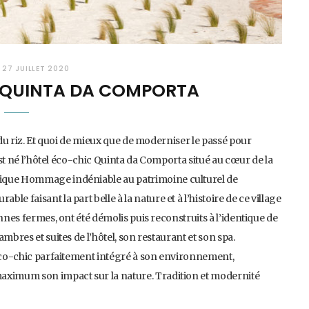
N
27 JUILLET 2020
C QUINTA DA COMPORTA
 du riz. Et quoi de mieux que de moderniser le passé pour
’est né l’hôtel éco-chic Quinta da Comporta situé au cœur de la
gique Hommage indéniable au patrimoine culturel de
e faisant la part belle à la nature et à l’histoire de ce village
nnes fermes, ont été démolis puis reconstruits à l’identique de
mbres et suites de l’hôtel, son restaurant et son spa.
l éco-chic parfaitement intégré à son environnement,
maximum son impact sur la nature. Tradition et modernité