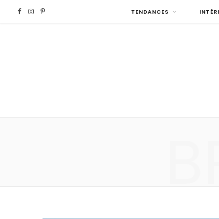
F
I
P
TENDANCES
INTÉR
a
n
i
c
s
n
e
t
t
b
a
e
B
o
g
r
o
r
e
k
a
s
m
t