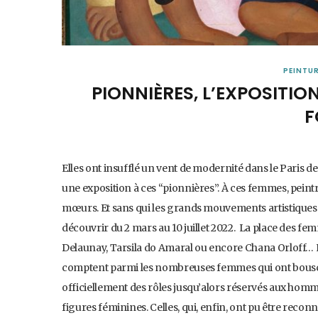
PEINTU
PIONNIÈRES, L’EXPOSITIO
F
Elles ont insufflé un vent de modernité dans le Paris
une exposition à ces “pionnières”. À ces femmes, peint
mœurs. Et sans qui les grands mouvements artistiques 
découvrir du 2 mars au 10 juillet 2022. La place des 
Delaunay, Tarsila do Amaral ou encore Chana Orloff… Née
comptent parmi les nombreuses femmes qui ont bousculé
officiellement des rôles jusqu’alors réservés aux homme
figures féminines. Celles, qui, enfin, ont pu être reconn