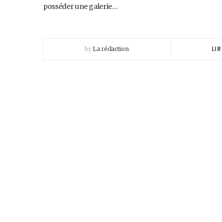
posséder une galerie…
LIR
by
La rédaction