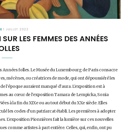
RE
1 JUILLET 2022
N SUR LES FEMMES DES ANNÉES
OLLES
 des Années folles. Le Musée du Luxembourg de Paris consacre
res, mécènes, ou créatrices de mode, qui ont dépoussiéré les
de l’époque auraient manqué d’aura. L’exposition est à
femmes au cœur de l’exposition Tamara de Lempicka, Sonia
s à la fin du XIXe ou au tout début du XXe siècle. Elles
 les codes d’un patriarcat établi. Les premières à adopter
s. L’exposition Pionnières fait la lumière sur ces nouvelles
ues comme artistes à part entière. Celles, qui, enfin, ont pu