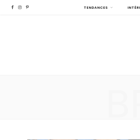
F
I
P
TENDANCES
INTÉR
a
n
i
c
s
n
e
t
t
b
a
e
B
o
g
r
o
r
e
k
a
s
m
t