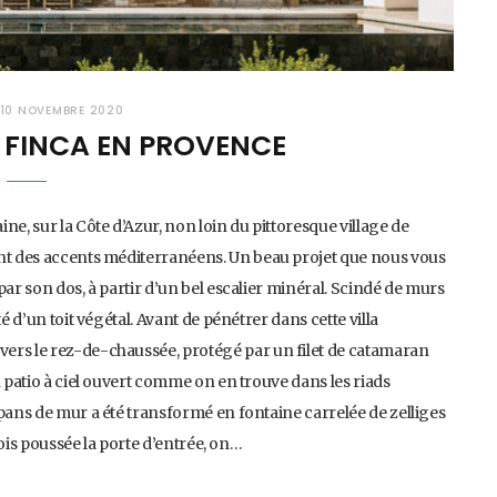
10 NOVEMBRE 2020
 FINCA EN PROVENCE
ne, sur la Côte d’Azur, non loin du pittoresque village de
ant des accents méditerranéens. Un beau projet que nous vous
par son dos, à partir d’un bel escalier minéral. Scindé de murs
é d’un toit végétal. Avant de pénétrer dans cette villa
ers le rez-de-chaussée, protégé par un filet de catamaran
n patio à ciel ouvert comme on en trouve dans les riads
 pans de mur a été transformé en fontaine carrelée de zelliges
 fois poussée la porte d’entrée, on…