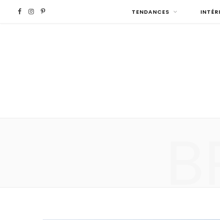
F
I
P
TENDANCES
INTÉR
a
n
i
c
s
n
e
t
t
b
a
e
B
o
g
r
o
r
e
k
a
s
m
t