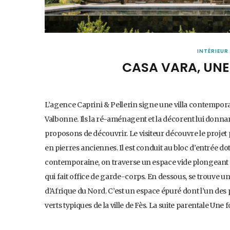
INTÉRIEUR
CASA VARA, UNE
L’agence Caprini & Pellerin signe une villa contemporai
Valbonne. Ils la ré-aménagent et la décorent lui donn
proposons de découvrir. Le visiteur découvre le projet 
en pierres anciennes. Il est conduit au bloc d’entrée dot
contemporaine, on traverse un espace vide plongeant v
qui fait office de garde-corps. En dessous, se trouve u
d’Afrique du Nord. C’est un espace épuré dont l’un des
verts typiques de la ville de Fès. La suite parentale Une