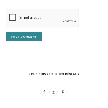
NOUS SUIVRE SUR LES RÉSEAUX
F
I
P
a
n
i