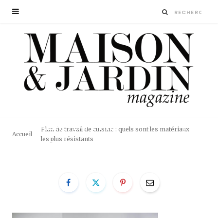
MAISON-ET-JARDIN-
MAGAZINE-LAPEYRE1
Plan de travail de cuisine : quels sont les matériaux
Accueil
les plus résistants
BY
LA RÉDACTION
3 DÉCEMBRE 2019