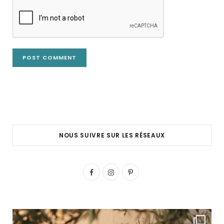
NOUS SUIVRE SUR LES RÉSEAUX
F
I
P
a
n
i
c
s
n
e
t
t