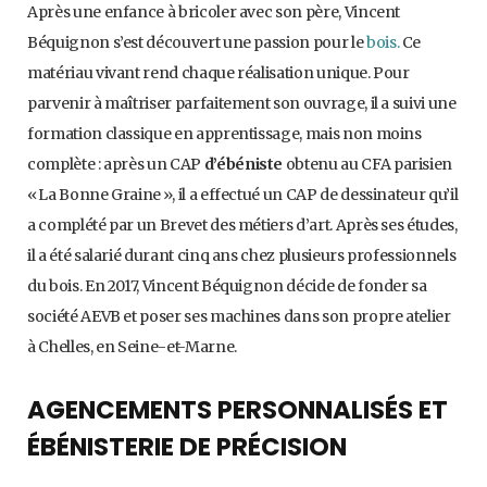
Après une enfance à bricoler avec son père, Vincent
Béquignon s’est découvert une passion pour le
bois.
Ce
matériau vivant rend chaque réalisation unique. Pour
parvenir à maîtriser parfaitement son ouvrage, il a suivi une
formation classique en apprentissage, mais non moins
complète : après un CAP
d’ébéniste
obtenu au CFA parisien
« La Bonne Graine », il a effectué un CAP de dessinateur qu’il
a complété par un Brevet des métiers d’art. Après ses études,
il a été salarié durant cinq ans chez plusieurs professionnels
du bois. En 2017, Vincent Béquignon décide de fonder sa
société AEVB et poser ses machines dans son propre atelier
à Chelles, en Seine-et-Marne.
AGENCEMENTS PERSONNALISÉS ET
ÉBÉNISTERIE DE PRÉCISION