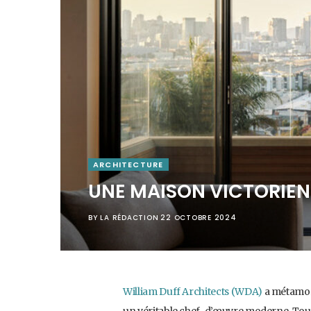
ARCHITECTURE
UNE MAISON VICTORIE
BY
LA RÉDACTION
22 OCTOBRE 2024
William Duff Architects (WDA)
a métamor
un véritable chef-d’œuvre moderne. Tou