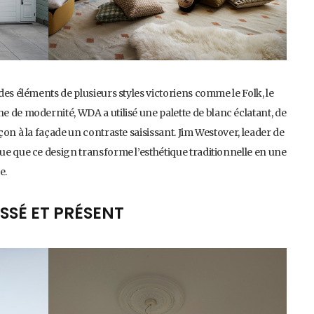
 des éléments de plusieurs styles victoriens comme le Folk, le
he de modernité, WDA a utilisé une palette de blanc éclatant, de
açon à la façade un contraste saisissant. Jim Westover, leader de
que que ce design transforme l’esthétique traditionnelle en une
e.
SSÉ ET PRÉSENT