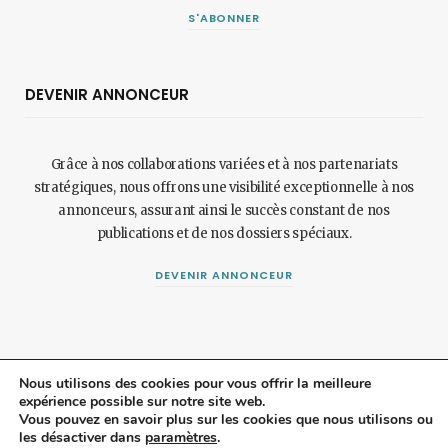
S'ABONNER
DEVENIR ANNONCEUR
Grâce à nos collaborations variées et à nos partenariats
stratégiques, nous offrons une visibilité exceptionnelle à nos
annonceurs, assurant ainsi le succès constant de nos
publications et de nos dossiers spéciaux.
DEVENIR ANNONCEUR
Nous utilisons des cookies pour vous offrir la meilleure
expérience possible sur notre site web.
Vous pouvez en savoir plus sur les cookies que nous utilisons ou
© 2024 Maisonetjardinmagazine.fr.
Mentions légales
et
politique de
les désactiver dans
paramètres
.
confidentialité
.