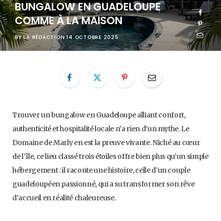
BUNGALOW EN GUADELOUPE
COMME À LA MAISON
BY
LA RÉDACTION
14 OCTOBRE 2025
Trouver un bungalow en Guadeloupe alliant confort,
authenticité et hospitalité locale n’a rien d’un mythe. Le
Domaine de Marly en est la preuve vivante. Niché au cœur
de l’île, ce lieu classé trois étoiles offre bien plus qu’un simple
hébergement : il raconte une histoire, celle d’un couple
guadeloupéen passionné, qui a su transformer son rêve
d’accueil en réalité chaleureuse.