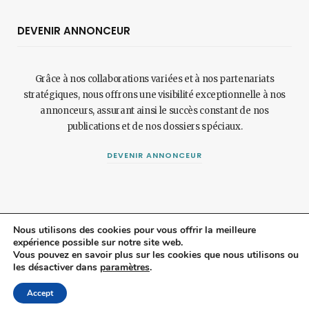
DEVENIR ANNONCEUR
Grâce à nos collaborations variées et à nos partenariats
stratégiques, nous offrons une visibilité exceptionnelle à nos
annonceurs, assurant ainsi le succès constant de nos
publications et de nos dossiers spéciaux.
DEVENIR ANNONCEUR
Nous utilisons des cookies pour vous offrir la meilleure
expérience possible sur notre site web.
© 2024 Maisonetjardinmagazine.fr.
Mentions légales
et
politique de
Vous pouvez en savoir plus sur les cookies que nous utilisons ou
les désactiver dans
paramètres
.
confidentialité
.
Top
Accept