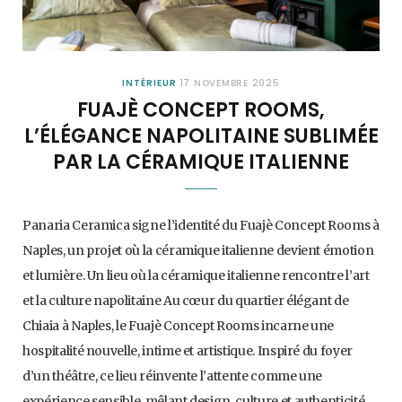
INTÉRIEUR
17 NOVEMBRE 2025
FUAJÈ CONCEPT ROOMS,
L’ÉLÉGANCE NAPOLITAINE SUBLIMÉE
PAR LA CÉRAMIQUE ITALIENNE
Panaria Ceramica signe l’identité du Fuajè Concept Rooms à
Naples, un projet où la céramique italienne devient émotion
et lumière. Un lieu où la céramique italienne rencontre l’art
et la culture napolitaine Au cœur du quartier élégant de
Chiaia à Naples, le Fuajè Concept Rooms incarne une
hospitalité nouvelle, intime et artistique. Inspiré du foyer
d’un théâtre, ce lieu réinvente l’attente comme une
expérience sensible, mêlant design, culture et authenticité.