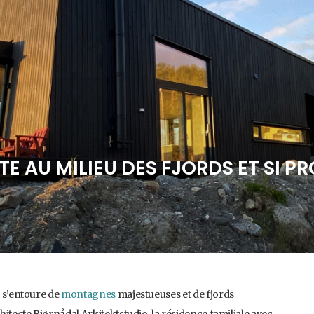
E AU MILIEU DES FJORDS ET SI P
t s’entoure de
montagnes
majestueuses et de fjords
itecte Bjørnådal Arkitektstudio, la résidence familiale avec