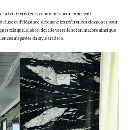
ns d’art et de créateurs renommés pour concevoir
de luxe et d’élégance, détourne les références classiques pour
ues tels que le
laiton
doré, le verre, le sol en marbre ainsi que
luences inspirées du style art déco.