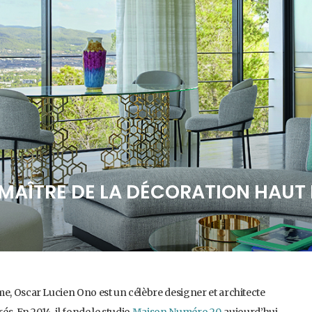
E MAÎTRE DE LA DÉCORATION HAU
me, Oscar Lucien Ono est un célèbre designer et architecte
és. En 2014, il fonde le studio
Maison Numéro 20
, aujourd’hui