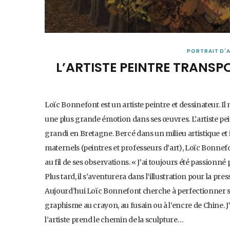
PORTRAIT D'
L’ARTISTE PEINTRE TRANSPO
Loïc Bonnefont est un artiste peintre et dessinateur. Il
une plus grande émotion dans ses œuvres. L’artiste pei
grandi en Bretagne. Bercé dans un milieu artistique et 
maternels (peintres et professeurs d’art), Loïc Bonnefon
au fil de ses observations. « J’ai toujours été passionné 
Plus tard, il s’aventurera dans l’illustration pour la press
Aujourd’hui Loïc Bonnefont cherche à perfectionner ses 
graphisme au crayon, au fusain ou à l’encre de Chine. J’
l’artiste prend le chemin de la sculpture…