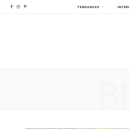
F
I
P
TENDANCES
INTÉR
a
n
i
c
s
n
e
t
t
b
a
e
B
o
g
r
o
r
e
k
a
s
m
t