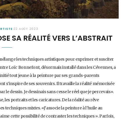
ARTISTE
22 AOÛT 2023
SE SA RÉALITÉ VERS L’ABSTRAIT
 mélange les techniques artistiques pour exprimer et susciter
ntre Loïc Bonnefont, désormais installé dans les Cévennes, a
initié tout jeune à la peinture par ses grands-parents
t s’inspire de ses souvenirs. Il travaille la réalité mémorisée
par le dessin. Je dessinais sans cesse le réel que je percevais».
e, les portraits et les caricatures. De la réalité au rêve
techniques mixtes. «J’associe la peinture à l’huile au
aime cette possibilité de contraster les techniques ». Parfois,